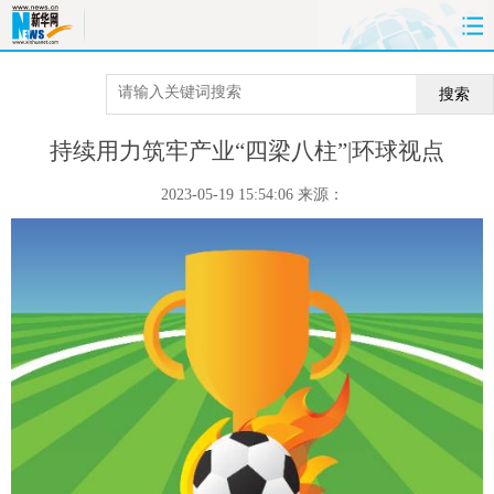
首页
时政
国际
财经
搜索
娱乐
体育
人事
教育
持续用力筑牢产业“四梁八柱”|环球视点
时尚
思客
地方
法治
2023-05-19 15:54:06
来源：
港澳
台湾
华人
汽车
科技
能源
房产
公司
图片
视频
彩票
食品
旅游
健康
信息化
数据
金融
公益
军事
无人机