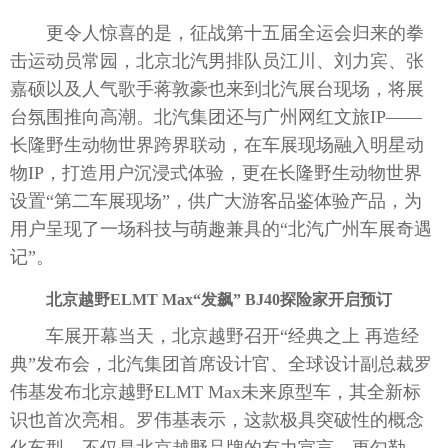
更令人惊喜的是，征战第十五届全运会归来的拳
富媒体
摄影
新华广播
击运动员常园，北京北汽男排队员江川、刘力宾、张
新华电视中文
新华电视英文
返回PC
嘉硕以及人气歌手蒋敦豪也来到北汽展台现场，将展
台氛围推向高潮。北汽集团还与广州网红文旅IP——
长隆野生动物世界跨界联动，在车展现场融入明星动
物IP，打造用户沉浸式体验，更在长隆野生动物世界
设置“第二车展现场”，供广大游客品鉴体验产品，为
用户呈现了一场科技与萌趣兼具的“北汽广州车展奇遇
记”。
北京越野
ELMT Max“
发飙
” BJ40
探险家开启预订
车展开幕当天，北京越野召开“经典之上 再造经
典”发布会，北汽集团首席设计官、全球设计副总裁罗
伟基发布北京越野ELMT Max未来原型车，其全新标
识也首次亮相。罗伟基表示，这款极具突破性的概念
化车型，不仅是北京越野品牌的有力宣言，更勾勒