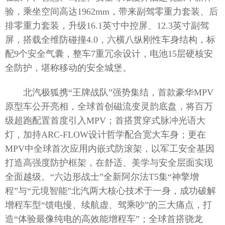
验，乘坐空间高达1962mm，带来副驾零重力套装、后
排零重力套装，升级16.1英寸中控屏、12.3英寸副驾
屏，搭载全维防碰撞4.0，六横八纵刚性车身结构，标
配9个安全气囊，整车7重冗余设计，电池15层硬核安
全防护，堪称移动的安全城堡。
北汽极狐携“王牌战队”强势集结，首款豪华MPV
原型车公开亮相，全球首创磁流变灵韵底盘，将百万
级超跑配置首度引入MPV；首搭贯穿式脉冲光语大
灯，加持ARC-FLOW设计哲学配合宽大车身；更在
MPV中全球首次应用内嵌式防滚架，以军工安全基因
打造高强度防护框架，在舒适、美学与安全层面实现
全面越级。“六边形战士”全新阿尔法T5集“神擎增
程”与“元境智能”北汽两大核心技术于一身，成功破解
增程车型“馈电慢、续航虚、驾乘吵”的三大痛点，打
造“体验最像纯电的高效能增程车”；全球首搭骁龙