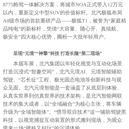
8775舱驾一体解决方案，将城市NOA正式带入12万元
以内，重新定义中型SUV的价值标杆。北汽极狐布局
A0级市场的首款重磅产品——极狐T1，被誉为“家庭精
品纯电”的新标杆，凭借“大容量、随心开、真续航、
极安全”四大核心优势，圈粉一大批年轻用户。
呈现
“
元境
”“
神擎
”
科技 打造长隆
“
第二现场
”
本届车展，北汽集团以年轻化视觉与互动化场景
打造沉浸式“智趣空间”，北汽元境AI、元境智能辅助
驾驶、“芯长征”工程、极光固态电池等创新科技与观
众见面。北汽元境智能是一套涵盖了从底层到体验、
从真实世界到仿真世界的技术架构，是北汽智能网联
技术的集大成者，以“全域融合”为核心主张，将车辆
升级为“全域智能体”。“惯导双目技术”这一辅助驾驶黑
科技，以视觉捕捉互动装置的形式搬到现场，为观众
带来一场“硬核又好玩”的沉浸体验。