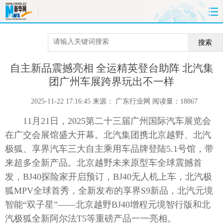
首页
时政
国际
财经
搜索
娱乐
体育
人事
教育
自主新品震撼亮相 全运精英登台助阵 北汽集
团广州车展跨界玩出不一样
时尚
思客
地方
法治
2025-11-22 17:16:45
来源：
广东行业网 阅读量：18867
港澳
台湾
华人
汽车
11月21日，2025第二十三届广州国际汽车展览会
在广交会展馆盛大开幕。北汽集团携北京越野、北汽
科技
能源
房产
公司
极狐、享界汽车三大自主乘用车品牌登陆5.1号馆，带
来超多全新产品。北京越野未来原型车全球震撼首
图片
视频
彩票
食品
发，BJ40探险家开启预订，BJ40无人机上车，北汽极
旅游
健康
信息化
数据
狐MPV全球首秀，全新发布的享界S9新品，北汽元境
智能“双子星”——北京越野BJ40增程元境智行版和北
金融
公益
军事
无人机
汽极狐全新阿尔法T5等重磅产品一一亮相。