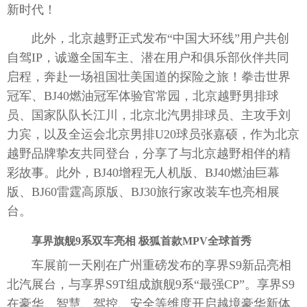
新时代！
此外，北京越野正式发布“中国大环线”用户共创
自驾IP，诚邀全国车主、潜在用户和俱乐部伙伴共同
启程，奔赴一场祖国壮美国道的探险之旅！拳击世界
冠军、BJ40燃油冠军体验官常园，北京越野男排球
员、国家队队长江川，北京北汽男排球员、主攻手刘
力宾，以及全运会北京男排U20球员张嘉硕，作为北京
越野品牌挚友共同登台，分享了与北京越野相伴的精
彩故事。此外，BJ40增程无人机版、BJ40燃油巨幕
版、BJ60雷霆高原版、BJ30旅行家改装车也亮相展
台。
享界旗舰
9
系双车亮相 极狐首款
MPV
全球首秀
车展前一天刚在广州重磅发布的享界S9新品亮相
北汽展台，与享界S9T组成旗舰9系“最强CP”。享界S9
在豪华、智慧、驾控、安全等维度开启越境豪华新体